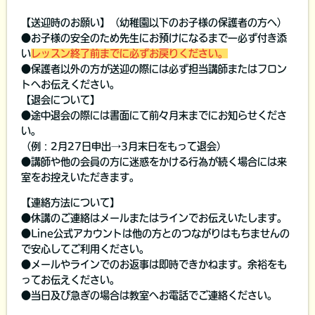
【送迎時のお願い】（幼稚園以下のお子様の保護者の方へ）
●お子様の安全のため先生にお預けになるまで一必ず付き添
い
レッスン終了前までに必ずお戻りください。
●保護者以外の方が送迎の際には必ず担当講師またはフロン
トへお伝えください。
【退会について】
●途中退会の際には書面にて前々月末までにお知らせくださ
い。
（例：2月27日申出→3月末日をもって退会）
●講師や他の会員の方に迷惑をかける行為が続く場合には来
室をお控えいただきます。
【連絡方法について】
●休講のご連絡はメールまたはラインでお伝えいたします。
●Line公式アカウントは他の方とのつながりはもちませんの
で安心してご利用ください。
●メールやラインでのお返事は即時できかねます。余裕をも
ってお伝えください。
●当日及び急ぎの場合は教室へお電話でご連絡ください。