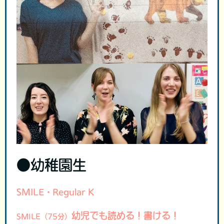
●幼稚園生
SMILE・Regular K
幼児でも読める！書ける！
SMILE（75分）