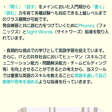
・
「聞く」「話す」
をメインにおいた入門期から
「書く」
「読む」
力を育て各種試験へも対応できる上級レベルまで
のクラス展開が可能です。
発音練習と共に読む力をつけていくために
Phonics
〈フォ
ニックス〉と
Sight Words
〈サイトワーズ〉指導を取り入
れています。
・長期的な視点での学びとして英語学習を捉えています。
さらに、ITとの共存社会においてヒューマン（スキルコミ
ュニケーション能力・問題解決能力・チームビルディング
等）を向上させることができるとの考えから、当スクール
では重要な英語のスキルを教えることに
英語を通して自己
表現や思考を深める
よう
な指導を行っていきます。